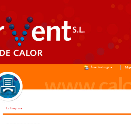
Área Restringida
Map
La
E
mpresa
Nuestra Empresa