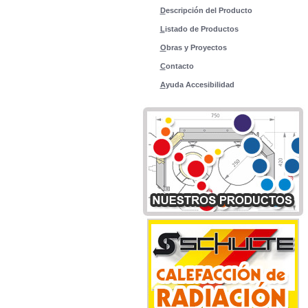
D
escripción del Producto
L
istado de Productos
O
bras y Proyectos
C
ontacto
A
yuda Accesibilidad