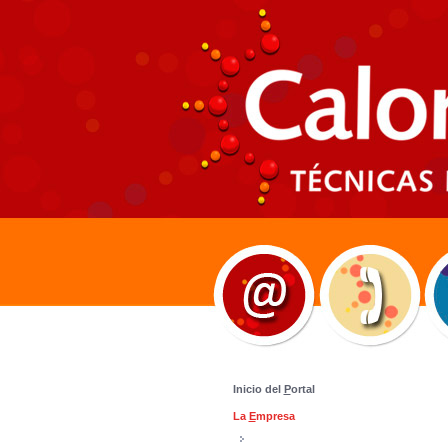
Inicio del
P
ortal
La
E
mpresa