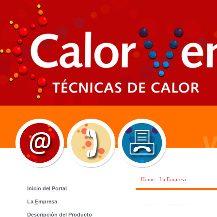
›
Home
La Empresa
Inicio del
P
ortal
Nuestra Empresa
La
E
mpresa
D
escripción del Producto