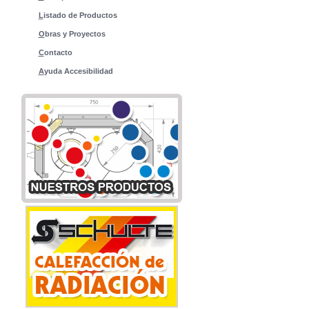
L
istado de Productos
O
bras y Proyectos
C
ontacto
A
yuda Accesibilidad