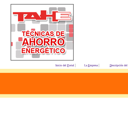
|
|
Inicio del
P
ortal
La
E
mpresa
D
escripción del